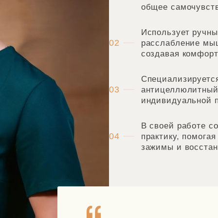
общее самочувст
Использует ручны
02
расслабление мы
создавая комфорт
Специализируется
03
антицеллюлитный
индивидуальной п
В своей работе с
04
практику, помога
зажимы и восстано