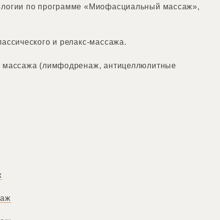
ологии по программе «Миофасциальный массаж»,
лассического и релакс-массажа.
о массажа (лимфодренаж, антицеллюлитные
ж
саж