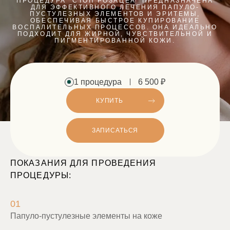
ПРОЦЕДУРА "СТОП РОЗАЦЕА" ПРЕДНАЗНАЧЕНА
ДЛЯ ЭФФЕКТИВНОГО ЛЕЧЕНИЯ ПАПУЛО-
ПУСТУЛЕЗНЫХ ЭЛЕМЕНТОВ И ЭРИТЕМЫ,
ОБЕСПЕЧИВАЯ БЫСТРОЕ КУПИРОВАНИЕ
ВОСПАЛИТЕЛЬНЫХ ПРОЦЕССОВ. ОНА ИДЕАЛЬНО
ПОДХОДИТ ДЛЯ ЖИРНОЙ, ЧУВСТВИТЕЛЬНОЙ И
ПИГМЕНТИРОВАННОЙ КОЖИ.
1 процедура
6 500 ₽
КУПИТЬ
ЗАПИСАТЬСЯ
ПОКАЗАНИЯ ДЛЯ ПРОВЕДЕНИЯ
ПРОЦЕДУРЫ:
01
Папуло-пустулезные элементы на коже