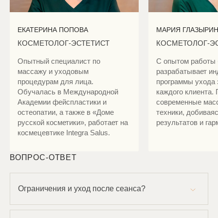
ЕКАТЕРИНА ПОПОВА
МАРИЯ ГЛАЗЫРИ
КОСМЕТОЛОГ-ЭСТЕТИСТ
КОСМЕТОЛОГ-Э
Опытный специалист по
С опытом работы 
массажу и уходовым
разрабатывает и
процедурам для лица.
программы ухода 
Обучалась в Международной
каждого клиента.
Академии фейспластики и
современные мас
остеопатии, а также в «Доме
техники, добивая
русской косметики», работает на
результатов и гар
космецевтике Integra Salus.
ВОПРОС-ОТВЕТ
Ограничения и уход после сеанса?
После пилинга при акне следует ограничить
воздействие солнечных лучей, избегать горячих