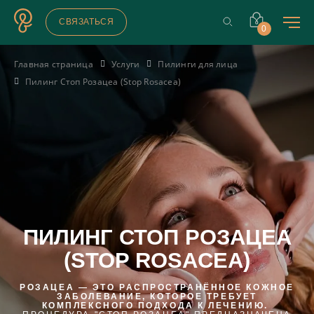
СВЯЗАТЬСЯ
0
Главная страница
Услуги
Пилинги для лица
Пилинг Стоп Розацеа (Stop Rosacea)
ПИЛИНГ СТОП РОЗАЦЕА
(STOP ROSACEA)
РОЗАЦЕА — ЭТО РАСПРОСТРАНЁННОЕ КОЖНОЕ
ЗАБОЛЕВАНИЕ, КОТОРОЕ ТРЕБУЕТ
КОМПЛЕКСНОГО ПОДХОДА К ЛЕЧЕНИЮ.