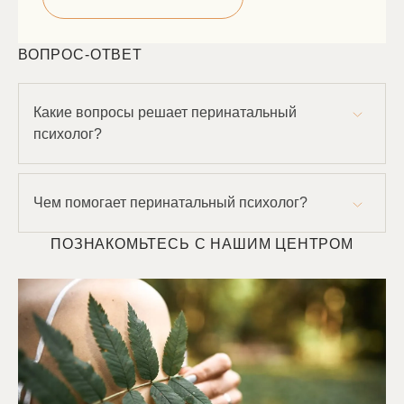
ВОПРОС-ОТВЕТ
Какие вопросы решает перинатальный
психолог?
К перинатальному психологу можно обратиться с
любыми вопросами, связанными с
беременностью и рождением ребенка, на всех
Чем помогает перинатальный психолог?
этапах — от планирования беременности до
Перинатальный психолог помогает прийти к
восстановления после родов.
гармоничному, осознанному и счастливому
ПОЗНАКОМЬТЕСЬ С НАШИМ ЦЕНТРОМ
родительству. Специалист обладает знаниями и
опытом, необходимыми для оказания помощи
женщинам и их партнерам в процессе
планирования беременности, преодолении
стресса и тревожных состояний во время
беременности, подготовке к родам, а также в
адаптации к новой роли родителей.