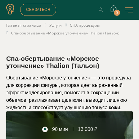
СВЯЗАТЬСЯ
0
Главная страница
Услуги
СПА процедуры
Спа-обертывание «Морское утончение» Thalion (Тальон)
Спа-обертывание «Морское
утончение» Thalion (Тальон)
Обертывание «Морское утончение» — это процедура
для коррекции фигуры, которая дает выраженный
эффект моделирования, помогает в сокращении
объемов, разглаживает целлюлит, выводит лишнюю
жидкость и способствует улучшению тонуса кожи.
90 мин
13 000 ₽