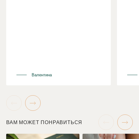
(дерматит, экзема, псориаз и др.);
- индивидуальная непереносимость морских
компонентов;
- острые воспалительные и инфекционные
процессы;
- тяжелая стадия варикозного расширения вен,
сердечно-сосудистые заболевания;
- онкология;
- высокая температура, простуда, общее
недомогание;
- открытые повреждения кожи в области
обертывания;
Валентина
- аллергия на йод и непереносимость ламинарии;
- "горячие" узлы в щитовидной железе;
- гипертиреоз;
- прием левотироксина;
- аутоиммунные заболевания;
- дерматит Дюринга.
ВАМ МОЖЕТ ПОНРАВИТЬСЯ