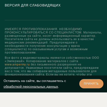
ВЕРСИЯ ДЛЯ СЛАБОВИДЯЩИХ
ИМЕЮТСЯ ПРОТИВОПОКАЗАНИЯ. НЕОБХОДИМО
ПРОКОНСУЛЬТИРОВАТЬСЯ СО СПЕЦИАЛИСТОМ. Материалы,
размещенные на сайте, носят информационный характер.
Посетители сайта не должны использовать их в качестве
медицинских рекомендаций. Предупреждаем о
необходимости получения консультации у врача
(специалиста) по оказываемым услугам и возможным
противопоказаниям.
Все фото и видеоматериалы являются собственностью ООО
«Эмпермай». Копирование материалов с сайта
www.ampermy.ru
без письменного разрешения не
допускается. Уважаемые посетители сайта, предупреждаем
вас о том, что мы собираем метаданные пользователя для
функционирования сайта. Если вы не хотите, чтобы эти
данные обрабатывались, покиньте сайт.
Оставаясь на сайте, вы соглашаетесь с
Сведения об обработке персональных данных
. Лицензия
ПРИНЯТЬ
обработкой персональных данных
.
Л041-01137-77/01569870.
Все права защищены.