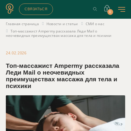
СВЯЗАТЬСЯ
0
Главная страница
Новости и статьи
СМИ о нас
Топ-массажист Ampermy рассказала Леди Mail о
неочевидных преимуществах массажа для тела и психики
24.02.2026
Топ-массажист Ampermy рассказала
Леди Mail о неочевидных
преимуществах массажа для тела и
психики