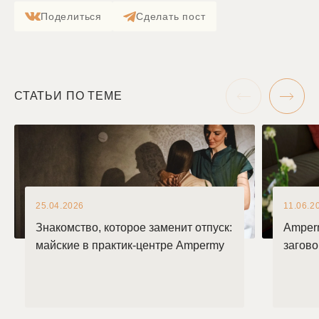
Поделиться
Сделать пост
СТАТЬИ ПО ТЕМЕ
25.04.2026
11.06.2
Знакомство, которое заменит отпуск:
Amper
майские в практик-центре Ampermy
загов