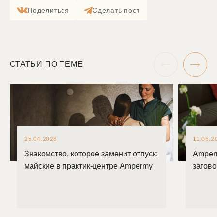
Поделиться
Сделать пост
СТАТЬИ ПО ТЕМЕ
25.04.2026
11.06.2
Знакомство, которое заменит отпуск:
Amper
майские в практик-центре Ampermy
загов