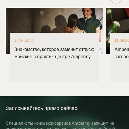
25.04.2026
11.06.2
Знакомство, которое заменит отпуск:
Amper
майские в практик-центре Ampermy
загов
Записывайтесь прямо сейчас!
Специалисты консьерж-сервиса Ampermy запишут на
услуги и ответят на все вопросы, связанные с работой