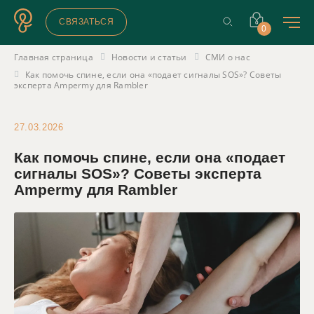
СВЯЗАТЬСЯ
0
Главная страница
Новости и статьи
СМИ о нас
Как помочь спине, если она «подает сигналы SOS»? Советы
эксперта Ampermy для Rambler
27.03.2026
Как помочь спине, если она «подает
сигналы SOS»? Советы эксперта
Ampermy для Rambler