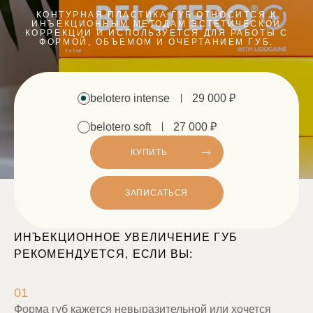
КОНТУРНАЯ ПЛАСТИКА ГУБ ОТНОСИТСЯ К
ИНЪЕКЦИОННЫМ МЕТОДАМ ЭСТЕТИЧЕСКОЙ
КОРРЕКЦИИ И ИСПОЛЬЗУЕТСЯ ДЛЯ РАБОТЫ С
ФОРМОЙ, ОБЪЕМОМ И ОЧЕРТАНИЕМ ГУБ.
belotero intense
29 000 ₽
belotero soft
27 000 ₽
КУПИТЬ
ЗАПИСАТЬСЯ
ИНЪЕКЦИОННОЕ УВЕЛИЧЕНИЕ ГУБ
РЕКОМЕНДУЕТСЯ, ЕСЛИ ВЫ:
01
Форма губ кажется невыразительной или хочется