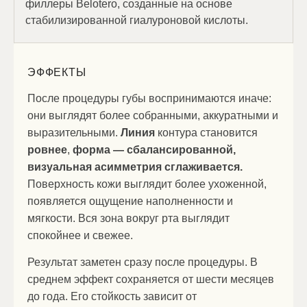
филлеры Belotero, созданные на основе
стабилизированной гиалуроновой кислоты.
Препараты разрабатываются немецкой
фармацевтической компанией Merz Pharma с
использованием технологии CPM, при которой
ЭФФЕКТЫ
гель имеет
неоднородную структуру по
плотности.
После процедуры губы воспринимаются иначе:
они выглядят более собранными, аккуратными и
Такая структура позволяет материалу
выразительными.
Линия
контура становится
распределяться в тканях мягко и
ровнее
,
форма — сбалансированной,
предсказуемо, без формирования плотных
участков. После введения губы сохраняют
визуальная асимметрия сглаживается.
естественную подвижность и однородную
Поверхность кожи выглядит более ухоженной,
текстуру.
появляется ощущение наполненности и
мягкости. Вся зона вокруг рта выглядит
Филлеры этой линейки используются для работы
спокойнее и свежее.
с объемом, формой и контуром губ, а также для
выравнивания асимметрии и улучшения качества
Результат заметен сразу после процедуры. В
кожи в зоне коррекции.
среднем эффект сохраняется от шести месяцев
до года. Его стойкость зависит от