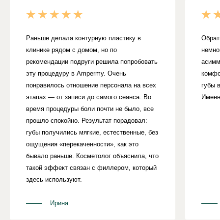
стабилизированной гиалуроновой кислоты,
совместимой с тканями организма. Материал
постепенно расщепляется и выводится
естественным путем. Особенности структуры геля
Раньше делала контурную пластику в
Обрат
позволяют ему распределяться равномерно в
клинике рядом с домом, но по
немно
зоне введения.
рекомендации подруги решила попробовать
асимм
эту процедуру в Ampermy. Очень
комфо
понравилось отношение персонала на всех
губы 
этапах — от записи до самого сеанса. Во
Именн
время процедуры боли почти не было, все
прошло спокойно. Результат порадовал:
губы получились мягкие, естественные, без
ощущения «перекаченности», как это
бывало раньше. Косметолог объяснила, что
такой эффект связан с филлером, который
здесь используют.
Ирина