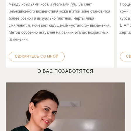
между крыльями носа и уголками губ. За счет
Проце
инъекционного воздействия кожа в этой зоне становится
кожи,
более ровной и визуально плотной. Черты лица
курса
смягчаются, исчезает ощущение «усталого» выражения.
В Amp
Метод особенно актуален на ранних этапах возрастных
серти
изменений.
СВЯЖИТЕСЬ СО МНОЙ
С
О ВАС ПОЗАБОТЯТСЯ