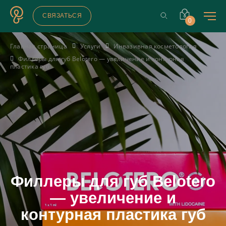
СВЯЗАТЬСЯ
0
Главная страница
Услуги
Инвазивная косметология
Филлеры для губ Belotero — увеличение и контурная
пластика губ
Филлеры для губ Belotero
— увеличение и
контурная пластика губ