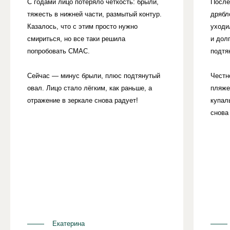
С годами лицо потеряло чёткость: брыли,
После
тяжесть в нижней части, размытый контур.
дрябл
Казалось, что с этим просто нужно
уходил
смириться, но все таки решила
и дол
попробовать СМАС.
подтя
Сейчас — минус брыли, плюс подтянутый
Честн
овал. Лицо стало лёгким, как раньше, а
пляже
отражение в зеркале снова радует!
купал
снова
Екатерина