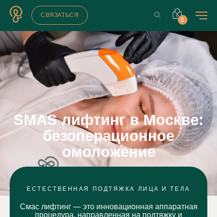
СВЯЗАТЬСЯ
0
Главная страница
Услуги
Аппаратная косметология
SMAS-лифтинг
SMAS лифтинг в Москве:
безоперационное
омоложение
ЕСТЕСТВЕННАЯ ПОДТЯЖКА ЛИЦА И ТЕЛА
Смас лифтинг — это инновационная аппаратная
процедура, направленная на подтяжку и