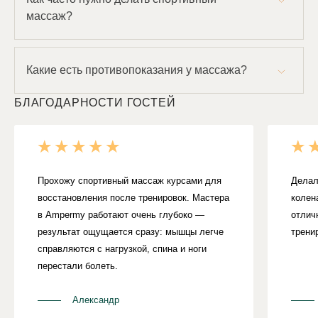
мышечное напряжение, улучшить гибкость и
массаж?
общее самочувствие.
Если вы активно занимаетесь спортом,
оптимальная частота — 1 раз в 7–10 дней для
поддержки мышечного тонуса и профилактики
Какие есть противопоказания у массажа?
травм. Для восстановления после нагрузок или
Спортивный массаж, несмотря на свою
соревнований возможны более частые сеансы.
эффективность, имеет ряд противопоказаний:
БЛАГОДАРНОСТИ ГОСТЕЙ
- острые травмы и свежие повреждения тканей;
- обострение хронических заболеваний опорно-
двигательного аппарата;
- выраженный остеопороз;
- неконтролируемая артериальная гипертензия
Прохожу спортивный массаж курсами для
Делал
(повышенное давление);
восстановления после тренировок. Мастера
колен
- тромбоз, тромбофлебит и другие нарушения
в Ampermy работают очень глубоко —
отлич
сосудистой проходимости;
результат ощущается сразу: мышцы легче
трени
- инфекционные и воспалительные заболевания
справляются с нагрузкой, спина и ноги
в острой стадии;
- кожные заболевания и повреждения в зоне
перестали болеть.
воздействия.
Александр