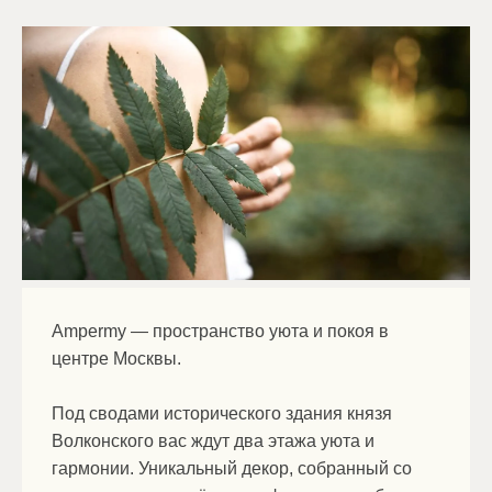
время как классический направлен в первую
очередь на работу с кожей, действия массажиста
при этом более мягкие, щадящие и приятные.
Ampermy — пространство уюта и покоя в
центре Москвы.
Под сводами исторического здания князя
Волконского вас ждут два этажа уюта и
гармонии. Уникальный декор, собранный со