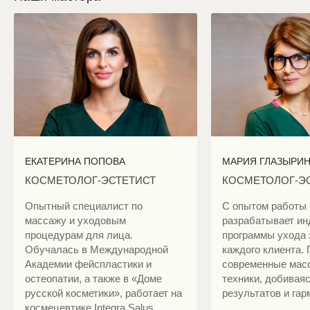
ЕКАТЕРИНА ПОПОВА
МАРИЯ ГЛАЗЫРИ
КОСМЕТОЛОГ-ЭСТЕТИСТ
КОСМЕТОЛОГ-Э
Опытный специалист по
С опытом работы 
массажу и уходовым
разрабатывает и
процедурам для лица.
программы ухода 
Обучалась в Международной
каждого клиента.
Академии фейспластики и
современные мас
остеопатии, а также в «Доме
техники, добивая
русской косметики», работает на
результатов и гар
космецевтике Integra Salus.